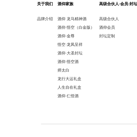
关于我们
酒仰家族
高级合伙人·会员·封
品牌介绍
酒仰 龙马精神酒
高级合伙人
酒仰·悟空（白金版）
酒仰会员
酒仰·金尊
封坛定制
悟空·龙凤呈祥
酒仰·大圣封坛
酒仰·悟空酒
师太白
龙行大运礼盒
人生自在礼盒
酒仰·仁悟酒