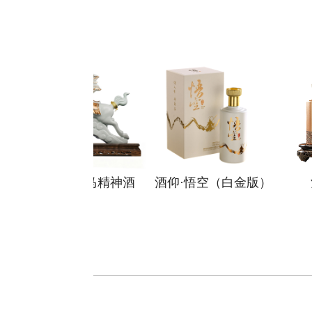
仰 龙马精神酒
酒仰·悟空（白金版）
酒仰·金尊