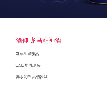
酒仰 龙马精神酒
马年生肖臻品
1.5L/盒 礼盒装
赤水河畔 高端酱酒