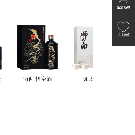
酒仰·悟空酒
师太白
龙行大运礼