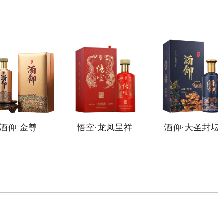
悟空·龙凤呈祥
酒仰·大圣封坛